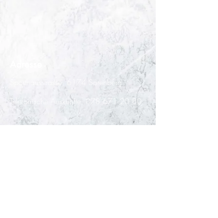
Adresse
Sporthausstrasse,
6174 Sörenberg
Telefonische Auskünfte:
078 671 20 80