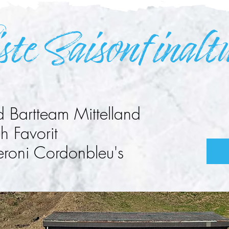
te Saisonfinalt
 Bartteam Mittelland
h Favorit
eroni Cordonbleu's