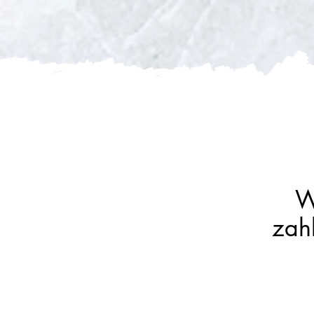
W
zah