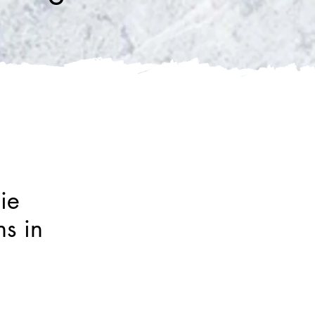
ie
s in