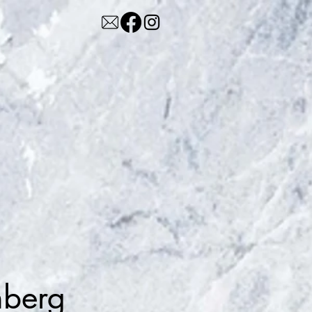
nber
g