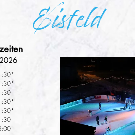
Eisfeld
zeiten
.2026
1:30*
1:30*
1:30
1:30*
1:30*
1:30
8:00