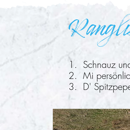
Ranglis
1. Schnauz und
2. Mi persönlic
3. D' Spitzpep